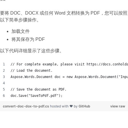
**
要将 DOC、DOCX 或任何 Word 文档转换为 PDF，您可以按照
以下简单步骤操作。
加载文件
将其保存为 PDF
以下代码详细显示了这些步骤。
// For complete example, please visit https://docs.conhold
// Load the document.
Aspose.Words.Document doc = new Aspose.Words.Document("Inp
// Save the document as PDF.
doc.Save("SaveToPdf.pdf");
convert-doc-dox-to-pdf.cs
hosted with ❤ by
GitHub
view raw